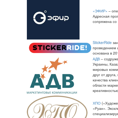
«ЭФИР»
– опе
Адресная прог
сопряжена со 
StickerRide
зан
проведением 
основана в 20
АДВ
– содруже
Украины, Каза
мировых комму
друг от друга
качества клие
области марк
креативностью
ХПО
(«Художе
«Руан». Экскл
специализируе