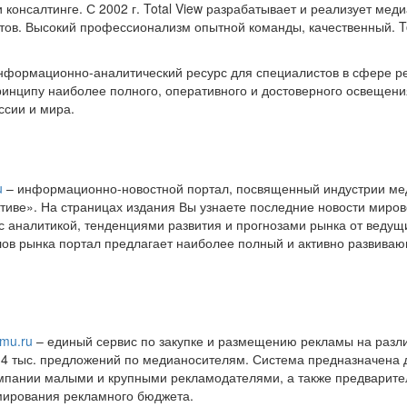
 консалтинге. С 2002 г. Total View разрабатывает и реализует ме
тов. Высокий профессионализм опытной команды, качественный. Tot
нформационно-аналитический ресурс для специалистов в сфере ре
принципу наиболее полного, оперативного и достоверного освеще
ссии и мира.
u
– информационно-новостной портал, посвященный индустрии ме
тиве». На страницах издания Вы узнаете последние новости миров
с аналитикой, тенденциями развития и прогнозами рынка от ведущ
в рынка портал предлагает наиболее полный и активно развиваю
amu.ru
– единый сервис по закупке и размещению рекламы на разли
 4 тыс. предложений по медианосителям. Система предназначена
мпании малыми и крупными рекламодателями, а также предварител
мирования рекламного бюджета.