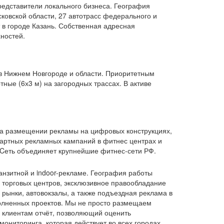
редставители локального бизнеса. География
ковской области, 27 автотрасс федерального и
 в городе Казань. Собственная адресная
ностей.
в Нижнем Новгороде и области. Приоритетным
ные (6х3 м) на загородных трассах. В активе
на размещении рекламы на цифровых конструкциях,
дартных рекламных кампаний в фитнес центрах и
 Cеть объединяет крупнейшие фитнес-сети РФ.
нзитной и indoor-рекламе. География работы
0 торговых центров, эксклюзивное правообладание
рынки, автовокзалы, а также подъездная реклама в
полненных проектов. Мы не просто размещаем
 клиентам отчёт, позволяющий оценить
ониторинга, которая действует во всех городах