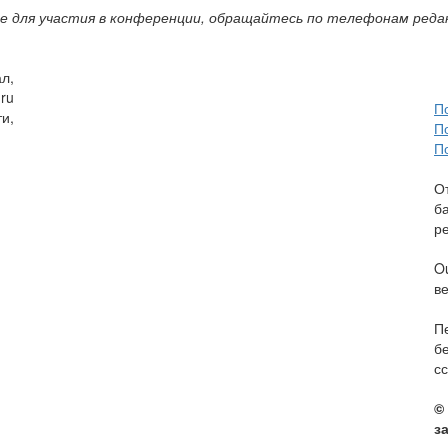
 для участия в конференции, обращайтесь по телефонам редакци
л,
ru
П
и,
П
П
О
б
р
O
в
П
б
сс
©
з