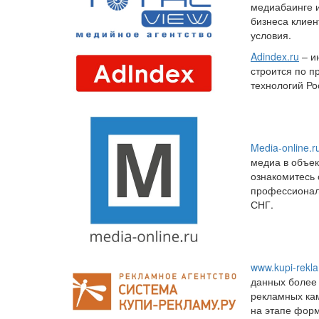
медиабаинге и
бизнеса клиен
условия.
Adindex.ru
– и
строится по 
технологий Ро
Media-online.r
медиа в объек
ознакомитесь 
профессионало
СНГ.
www.kupi-rekl
данных более
рекламных ка
на этапе фор