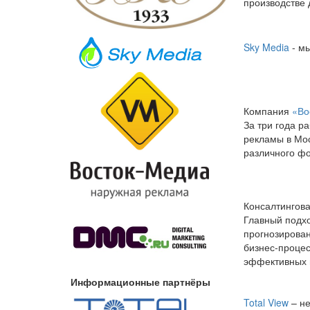
производстве 
Sky Media
- мы
Компания
«Во
За три года р
рекламы в Мос
различного фо
Консалтингов
Главный подхо
прогнозирован
бизнес-процес
эффективных 
Информационные партнёры
Total View
– не