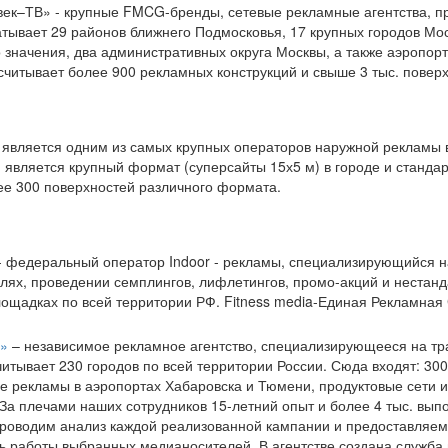
век–ТВ» - крупные FMCG-бренды, сетевые рекламные агентства, п
тывает 29 районов ближнего Подмосковья, 17 крупных городов Мос
 значения, два административных округа Москвы, а также
аэропорт
читывает более 900 рекламных конструкций и свыше 3 тыс. поверх
является одним из самых крупных операторов наружной рекламы 
является крупный формат (суперсайты 15х5 м) в городе и стандарт
ее 300 поверхностей различного формата.
- федеральный оператор Indoor - рекламы, специализирующийся 
лях, проведении семплингов, лифлетингов, промо-акций и нестан
ощадках по всей территории РФ. Fitness media-Единая Рекламная
»
– независимое рекламное агентство, специализирующееся на тра
итывает 230 городов по всей территории России. Сюда входят: 30
 рекламы в аэропортах Хабаровска и Тюмени, продуктовые сети и 
За плечами наших сотрудников 15-летний опыт и более 4 тыс. вы
проводим анализ каждой реализованной кампании и предоставляем
 работы выбранных медианосителей. В агентстве создана служба м