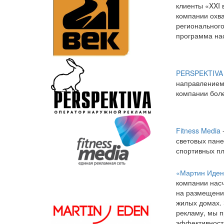
клиенты «XXI 
компании охва
регионального
программа нас
PERSPEKTIVA
направлением 
компании бол
Fitness Media
световых пане
спортивных пл
«Мартин Иден
компании насч
на размещение
жилых домах. 
рекламу, мы 
эффективность