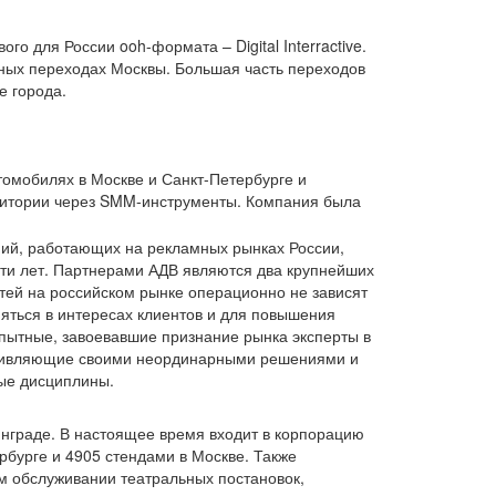
о для России ooh-формата – Digital Interractive.
ных переходах Москвы. Большая часть переходов
е города.
омобилях в Москве и Санкт-Петербурге и
дитории через SMM-инструменты. Компания была
ий, работающих на рекламных рынках России,
ати лет. Партнерами АДВ являются два крупнейших
тей на российском рынке операционно не зависят
няться в интересах клиентов и для повышения
 опытные, завоевавшие признание рынка эксперты в
удивляющие своими неординарными решениями и
ные дисциплины.
инграде. В настоящее время входит в корпорацию
бурге и 4905 стендами в Москве. Также
м обслуживании театральных постановок,