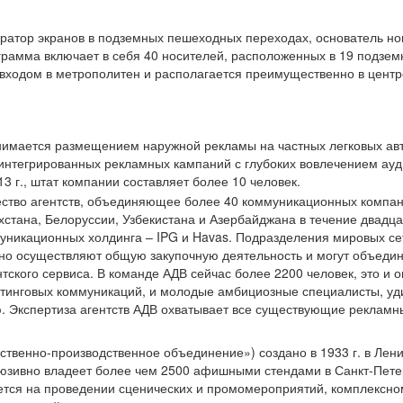
ратор экранов в подземных пешеходных переходах, основатель новог
рамма включает в себя 40 носителей, расположенных в 19 подзем
входом в метрополитен и располагается преимущественно в центр
имается размещением наружной рекламы на частных легковых авт
интегрированных рекламных кампаний с глубоких вовлечением ау
13 г., штат компании составляет более 10 человек.
ство агентств, объединяющее более 40 коммуникационных компан
хстана, Белоруссии, Узбекистана и Азербайджана в течение двадц
никационных холдинга – IPG и Havas. Подразделения мировых се
, но осуществляют общую закупочную деятельность и могут объеди
нтского сервиса. В команде АДВ сейчас более 2200 человек, это и
етинговых коммуникаций, и молодые амбициозные специалисты, 
. Экспертиза агентств АДВ охватывает все существующие реклам
ственно-производственное объединение») создано в 1933 г. в Лен
юзивно владеет более чем 2500 афишными стендами в Санкт-Петер
тся на проведении сценических и промомероприятий, комплексно