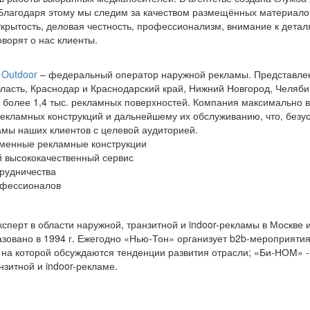
Благодаря этому мы следим за качеством размещённых материало
крытость, деловая честность, профессионализм, внимание к дета
говорят о нас клиенты.
Outdoor
– федеральный оператор наружной рекламы. Представлен
ласть, Краснодар и Краснодарский край, Нижний Новгород, Челяби
и более 1,4 тыс. рекламных поверхностей. Компания максимально в
екламных конструкций и дальнейшему их обслуживанию, что, безус
амы наших клиентов с целевой аудиторией.
еменные рекламные конструкции
й высококачественный сервис
трудничества
офессионалов
ксперт в области наружной, транзитной и indoor-рекламы в Москве
азовано в 1994 г. Ежегодно «Нью-Тон» организует b2b-мероприяти
на которой обсуждаются тенденции развития отрасли; «Би-НОМ» -
нзитной и indoor-рекламе.