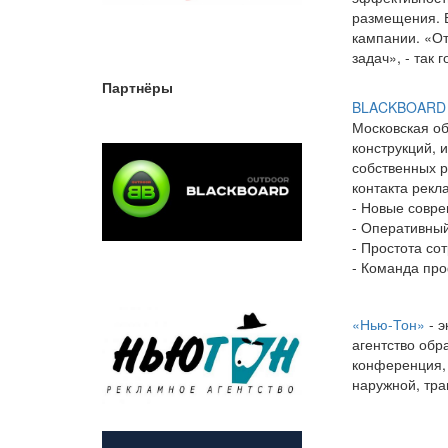
размещения. 
кампании. «От
задач», - так 
Партнёры
BLACKBOARD 
Московская об
конструкций, 
собственных р
контакта рекл
- Новые совр
- Оперативны
- Простота со
- Команда пр
«Нью-Тон»
- э
агентство обр
конференция, 
наружной, тра