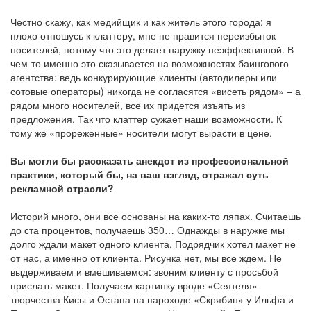
Честно скажу, как медийщик и как житель этого города: я
плохо отношусь к клаттеру, мне не нравится переизбыток
носителей, потому что это делает наружку неэффективной. В
чем-то именно это сказывается на возможностях баингового
агентства: ведь конкурирующие клиенты (автодилеры или
сотовые операторы) никогда не согласятся «висеть рядом» – а
рядом много носителей, все их придется изъять из
предложения. Так что клаттер сужает наши возможности. К
тому же «прореженные» носители могут вырасти в цене.
Вы могли бы рассказать анекдот из профессиональной
практики, который бы, на ваш взгляд, отражал суть
рекламной отрасли?
Историй много, они все основаны на каких-то ляпах. Считаешь
до ста процентов, получаешь 350… Однажды в наружке мы
долго ждали макет одного клиента. Подрядчик хотел макет не
от нас, а именно от клиента. Рисунка нет, мы все ждем. Не
выдерживаем и вмешиваемся: звоним клиенту с просьбой
прислать макет. Получаем картинку вроде «Сеятеля»
творчества Кисы и Остапа на пароходе «Скрябин» у Ильфа и