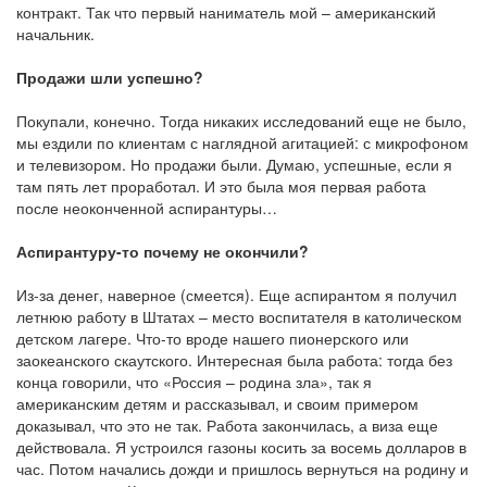
контракт. Так что первый наниматель мой – американский
начальник.
Продажи шли успешно?
Покупали, конечно. Тогда никаких исследований еще не было,
мы ездили по клиентам с наглядной агитацией: с микрофоном
и телевизором. Но продажи были. Думаю, успешные, если я
там пять лет проработал. И это была моя первая работа
после неоконченной аспирантуры…
Аспирантуру-то почему не окончили?
Из-за денег, наверное (смеется). Еще аспирантом я получил
летнюю работу в Штатах – место воспитателя в католическом
детском лагере. Что-то вроде нашего пионерского или
заокеанского скаутского. Интересная была работа: тогда без
конца говорили, что «Россия – родина зла», так я
американским детям и рассказывал, и своим примером
доказывал, что это не так. Работа закончилась, а виза еще
действовала. Я устроился газоны косить за восемь долларов в
час. Потом начались дожди и пришлось вернуться на родину и