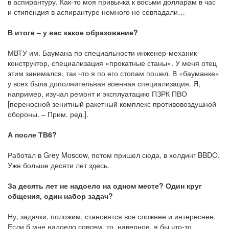
в аспирантуру. Как-то моя привычка к восьми долларам в час
и стипендия в аспирантуре немного не совпадали…
В итоге – у вас какое образование?
МВТУ им. Баумана по специальности инженер-механик-
конструктор, специализация «прокатные станы». У меня отец
этим занимался, так что я по его стопам пошел. В «бауманке»
у всех была дополнительная военная специализация. Я,
например, изучал ремонт и эксплуатацию ПЗРК ПВО
[переносной зенитный ракетный комплекс противовоздушной
обороны. – Прим. ред.].
А после ТВ6?
Работал в Grey Moscow, потом пришел сюда, в холдинг BBDO.
Уже больше десяти лет здесь.
За десять лет не надоело на одном месте? Один круг
общения, один набор задач?
Ну, задачки, положим, становятся все сложнее и интереснее.
Если б мне надоело совсем, то, наверное, я бы что-то