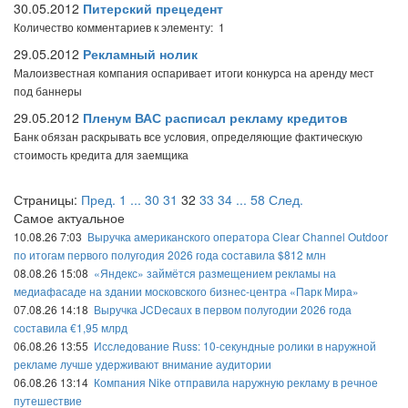
30.05.2012
Питерский прецедент
Количество комментариев к элементу: 1
29.05.2012
Рекламный нолик
Малоизвестная компания оспаривает итоги конкурса на аренду мест
под баннеры
29.05.2012
Пленум ВАС расписал рекламу кредитов
Банк обязан раскрывать все условия, определяющие фактическую
стоимость кредита для заемщика
Страницы:
Пред.
1
...
30
31
32
33
34
...
58
След.
Самое актуальное
10.08.26 7:03
Выручка американского оператора Clear Channel Outdoor
по итогам первого полугодия 2026 года составила $812 млн
08.08.26 15:08
«Яндекс» займётся размещением рекламы на
медиафасаде на здании московского бизнес-центра «Парк Мира»
07.08.26 14:18
Выручка JCDecaux в первом полугодии 2026 года
составила €1,95 млрд
06.08.26 13:55
Исследование Russ: 10-секундные ролики в наружной
рекламе лучше удерживают внимание аудитории
06.08.26 13:14
Компания Nike отправила наружную рекламу в речное
путешествие