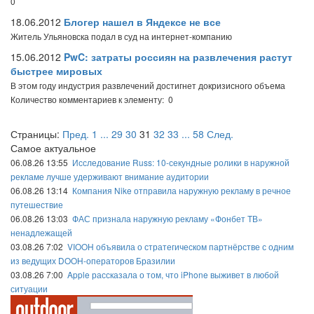
0
18.06.2012
Блогер нашел в Яндексе не все
Житель Ульяновска подал в суд на интернет-компанию
15.06.2012
PwC: затраты россиян на развлечения растут
быстрее мировых
В этом году индустрия развлечений достигнет докризисного объема
Количество комментариев к элементу: 0
Страницы:
Пред.
1
...
29
30
31
32
33
...
58
След.
Самое актуальное
06.08.26 13:55
Исследование Russ: 10-секундные ролики в наружной
рекламе лучше удерживают внимание аудитории
06.08.26 13:14
Компания Nike отправила наружную рекламу в речное
путешествие
06.08.26 13:03
ФАС признала наружную рекламу «Фонбет ТВ»
ненадлежащей
03.08.26 7:02
VIOOH объявила о стратегическом партнёрстве с одним
из ведущих DOOH-операторов Бразилии
03.08.26 7:00
Apple рассказала о том, что iPhone выживет в любой
ситуации