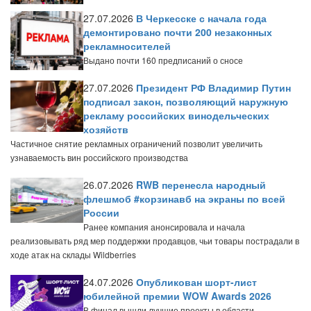
27.07.2026
В Черкесске с начала года
демонтировано почти 200 незаконных
рекламносителей
Выдано почти 160 предписаний о сносе
27.07.2026
Президент РФ Владимир Путин
подписал закон, позволяющий наружную
рекламу российских винодельческих
хозяйств
Частичное снятие рекламных ограничений позволит увеличить
узнаваемость вин российского производства
26.07.2026
RWB перенесла народный
флешмоб #корзинавб на экраны по всей
России
Ранее компания анонсировала и начала
реализовывать ряд мер поддержки продавцов, чьи товары пострадали в
ходе атак на склады Wildberries
24.07.2026
Опубликован шорт-лист
юбилейной премии WOW Awards 2026
В финал вышли лучшие проекты в области