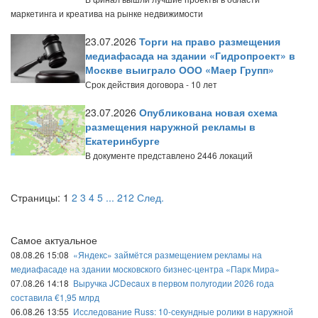
маркетинга и креатива на рынке недвижимости
23.07.2026
Торги на право размещения
медиафасада на здании «Гидропроект» в
Москве выиграло ООО «Маер Групп»
Срок действия договора - 10 лет
23.07.2026
Опубликована новая схема
размещения наружной рекламы в
Екатеринбурге
В документе представлено 2446 локаций
Страницы:
1
2
3
4
5
...
212
След.
Самое актуальное
08.08.26 15:08
«Яндекс» займётся размещением рекламы на
медиафасаде на здании московского бизнес-центра «Парк Мира»
07.08.26 14:18
Выручка JCDecaux в первом полугодии 2026 года
составила €1,95 млрд
06.08.26 13:55
Исследование Russ: 10-секундные ролики в наружной