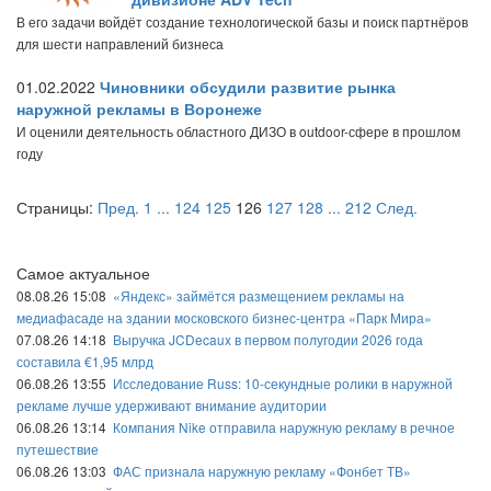
В его задачи войдёт создание технологической базы и поиск партнёров
для шести направлений бизнеса
01.02.2022
Чиновники обсудили развитие рынка
наружной рекламы в Воронеже
И оценили деятельность областного ДИЗО в outdoor-сфере в прошлом
году
Страницы:
Пред.
1
...
124
125
126
127
128
...
212
След.
Самое актуальное
08.08.26 15:08
«Яндекс» займётся размещением рекламы на
медиафасаде на здании московского бизнес-центра «Парк Мира»
07.08.26 14:18
Выручка JCDecaux в первом полугодии 2026 года
составила €1,95 млрд
06.08.26 13:55
Исследование Russ: 10-секундные ролики в наружной
рекламе лучше удерживают внимание аудитории
06.08.26 13:14
Компания Nike отправила наружную рекламу в речное
путешествие
06.08.26 13:03
ФАС признала наружную рекламу «Фонбет ТВ»