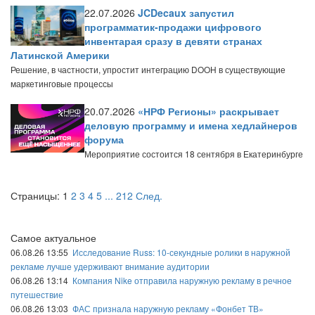
22.07.2026
JCDecaux запустил
программатик-продажи цифрового
инвентарая сразу в девяти странах
Латинской Америки
Решение, в частности, упростит интеграцию DOOH в существующие
маркетинговые процессы
20.07.2026
«НРФ Регионы» раскрывает
деловую программу и имена хедлайнеров
форума
Мероприятие состоится 18 сентября в Екатеринбурге
Страницы:
1
2
3
4
5
...
212
След.
Самое актуальное
06.08.26 13:55
Исследование Russ: 10-секундные ролики в наружной
рекламе лучше удерживают внимание аудитории
06.08.26 13:14
Компания Nike отправила наружную рекламу в речное
путешествие
06.08.26 13:03
ФАС признала наружную рекламу «Фонбет ТВ»