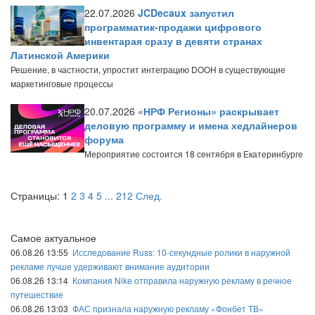
22.07.2026
JCDecaux запустил
программатик-продажи цифрового
инвентарая сразу в девяти странах
Латинской Америки
Решение, в частности, упростит интеграцию DOOH в существующие
маркетинговые процессы
20.07.2026
«НРФ Регионы» раскрывает
деловую программу и имена хедлайнеров
форума
Мероприятие состоится 18 сентября в Екатеринбурге
Страницы:
1
2
3
4
5
...
212
След.
Самое актуальное
06.08.26 13:55
Исследование Russ: 10-секундные ролики в наружной
рекламе лучше удерживают внимание аудитории
06.08.26 13:14
Компания Nike отправила наружную рекламу в речное
путешествие
06.08.26 13:03
ФАС признала наружную рекламу «Фонбет ТВ»