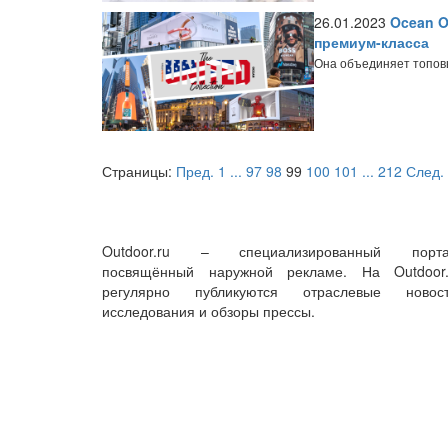
26.01.2023
Ocean O
премиум-класса
Она объединяет топов
Страницы:
Пред.
1
...
97
98
99
100
101
...
212
След.
Outdoor.ru – специализированный порта
посвящённый наружной рекламе. На Outdoor.
регулярно публикуются отраслевые новост
исследования и обзоры прессы.