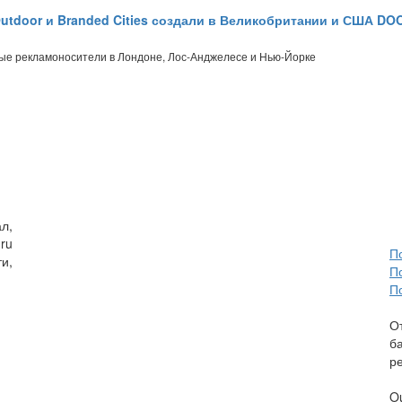
utdoor и Branded Cities создали в Великобритании и США DO
ые рекламоносители в Лондоне, Лос-Анджелесе и Нью-Йорке
л,
ru
П
и,
П
П
О
б
р
O