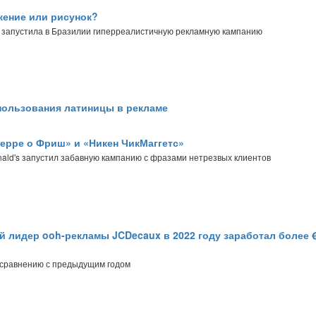
ение или рисунок?
l запустила в Бразилии гиперреалистичную рекламную кампанию
пользования латиницы в рекламе
ерре о Фриш» и «Никен ЧикМаггетс»
ald's запустил забавную кампанию с фразами нетрезвых клиентов
 лидер ooh-рекламы JCDecaux в 2022 году заработал более €
 сравнению с предыдущим годом