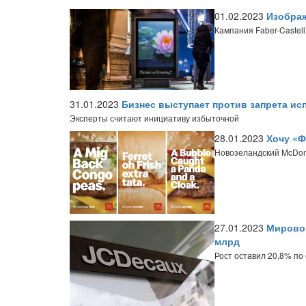
01.02.2023
Изображ
Кампания Faber-Castel
31.01.2023
Бизнес выступает против запрета ис
Эксперты считают инициативу избыточной
28.01.2023
Хочу «Ф
Новозеландский McDon
27.01.2023
Мировой
млрд
Рост оставил 20,8% по