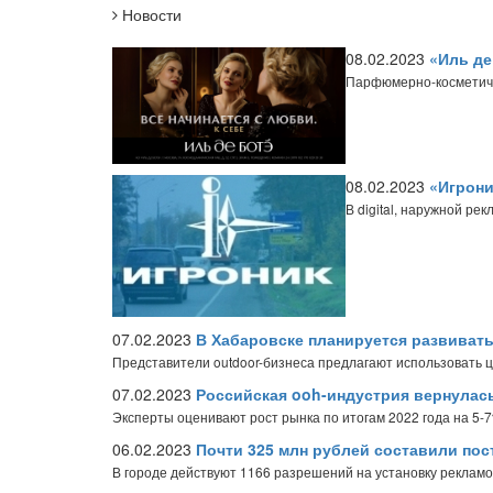
Новости
08.02.2023
«Иль де
Парфюмерно-косметичес
08.02.2023
«Игрони
В digital, наружной ре
07.02.2023
В Хабаровске планируется развива
Представители outdoor-бизнеса предлагают использовать
07.02.2023
Российская ooh-индустрия вернулас
Эксперты оценивают рост рынка по итогам 2022 года на 5-
06.02.2023
Почти 325 млн рублей составили пос
В городе действуют 1166 разрешений на установку реклам