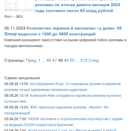
рекламы по итогам девяти месяцев 2024
года составил около 63 млрд рублей
Рост – 38%
26.11.2024
Количество экранов в магазинах «у дома» Х5
Group выросло с 1200 до 4950 конструкций
Компания расширяет присутствие на рынке цифровой instore-рекламы в
городах-миллионниках
Страницы:
Пред.
1
...
46
47
48
49
50
...
212
След.
Самое актуальное
06.08.26 13:55
Исследование Russ: 10-секундные ролики в наружной
рекламе лучше удерживают внимание аудитории
06.08.26 13:14
Компания Nike отправила наружную рекламу в речное
путешествие
06.08.26 13:03
ФАС признала наружную рекламу «Фонбет ТВ»
ненадлежащей
03.08.26 7:02
VIOOH объявила о стратегическом партнёрстве с одним
из ведущих DOOH-операторов Бразилии
03.08.26 7:00
Apple рассказала о том, что iPhone выживет в любой