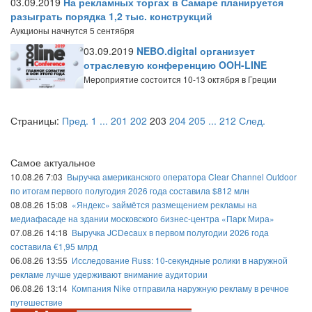
03.09.2019
На рекламных торгах в Самаре планируется
разыграть порядка 1,2 тыс. конструкций
Аукционы начнутся 5 сентября
03.09.2019
NEBO.digital организует
отраслевую конференцию OOH-LINE
Мероприятие состоится 10-13 октября в Греции
Страницы:
Пред.
1
...
201
202
203
204
205
...
212
След.
Самое актуальное
10.08.26 7:03
Выручка американского оператора Clear Channel Outdoor
по итогам первого полугодия 2026 года составила $812 млн
08.08.26 15:08
«Яндекс» займётся размещением рекламы на
медиафасаде на здании московского бизнес-центра «Парк Мира»
07.08.26 14:18
Выручка JCDecaux в первом полугодии 2026 года
составила €1,95 млрд
06.08.26 13:55
Исследование Russ: 10-секундные ролики в наружной
рекламе лучше удерживают внимание аудитории
06.08.26 13:14
Компания Nike отправила наружную рекламу в речное
путешествие