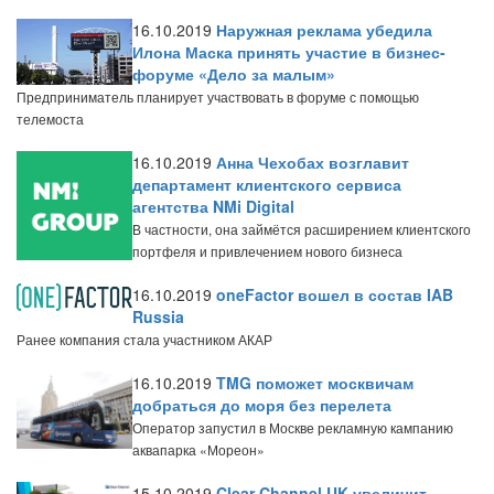
16.10.2019
Наружная реклама убедила
Илона Маска принять участие в бизнес-
форуме «Дело за малым»
Предприниматель планирует участвовать в форуме с помощью
телемоста
16.10.2019
Анна Чехобах возглавит
департамент клиентского сервиса
агентства NMi Digital
В частности, она займётся расширением клиентского
портфеля и привлечением нового бизнеса
16.10.2019
oneFactor вошел в состав IAB
Russia
Ранее компания стала участником АКАР
16.10.2019
TMG поможет москвичам
добраться до моря без перелета
Оператор запустил в Москве рекламную кампанию
аквапарка «Мореон»
15.10.2019
Clear Channel UK увеличит