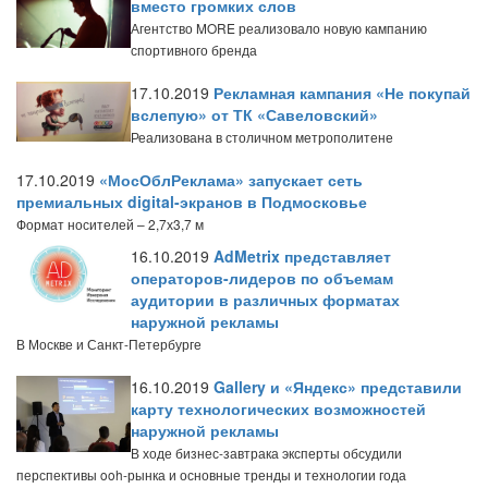
вместо громких слов
Агентство MORE реализовало новую кампанию
спортивного бренда
17.10.2019
Рекламная кампания «Не покупай
вслепую» от ТК «Савеловский»
Реализована в столичном метрополитене
17.10.2019
«МосОблРеклама» запускает сеть
премиальных digital-экранов в Подмосковье
Формат носителей – 2,7х3,7 м
16.10.2019
AdMetrix представляет
операторов-лидеров по объемам
аудитории в различных форматах
наружной рекламы
В Москве и Санкт-Петербурге
16.10.2019
Gallery и «Яндекс» представили
карту технологических возможностей
наружной рекламы
В ходе бизнес-завтрака эксперты обсудили
перспективы ooh-рынка и основные тренды и технологии года