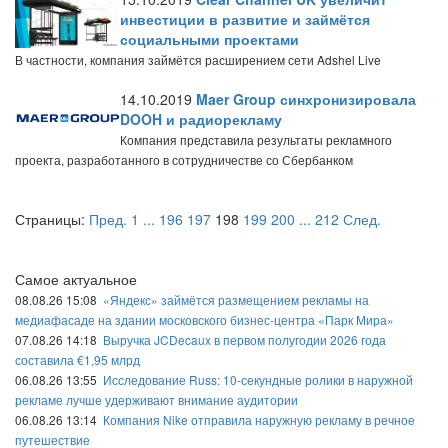
инвестиции в развитие и займётся
социальными проектами
В частности, компания займётся расширением сети Adshel Live
14.10.2019
Maer Group синхронизировала
DOOH и радиорекламу
Компания представила результаты рекламного
проекта, разработанного в сотрудничестве со Сбербанком
Страницы:
Пред.
1
...
196
197
198
199
200
...
212
След.
Самое актуальное
08.08.26 15:08
«Яндекс» займётся размещением рекламы на
медиафасаде на здании московского бизнес-центра «Парк Мира»
07.08.26 14:18
Выручка JCDecaux в первом полугодии 2026 года
составила €1,95 млрд
06.08.26 13:55
Исследование Russ: 10-секундные ролики в наружной
рекламе лучше удерживают внимание аудитории
06.08.26 13:14
Компания Nike отправила наружную рекламу в речное
путешествие