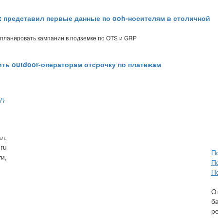
x представил первые данные по ooh-носителям в столичной
 планировать кампании в подземке по OTS и GRP
ть outdoor-операторам отсрочку по платежам
д.
л,
ru
П
и,
П
П
О
б
р