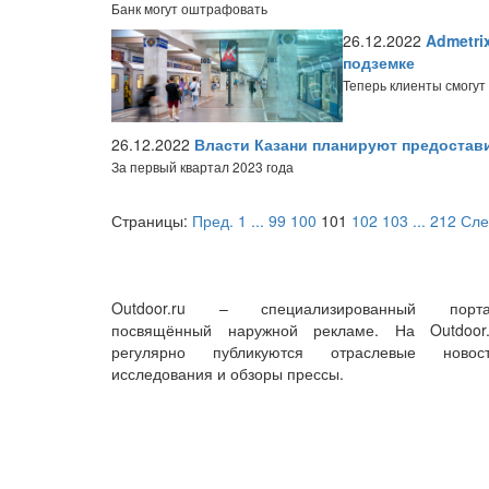
Банк могут оштрафовать
26.12.2022
Admetri
подземке
Теперь клиенты смогут
26.12.2022
Власти Казани планируют предостави
За первый квартал 2023 года
Страницы:
Пред.
1
...
99
100
101
102
103
...
212
Сле
Outdoor.ru – специализированный порта
посвящённый наружной рекламе. На Outdoor.
регулярно публикуются отраслевые новост
исследования и обзоры прессы.