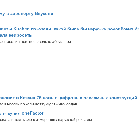
му в аэропорту Внуково
исты Kitchen показали, какой была бы наружка российских б
вала нейросеть
ась зрелищной, но довольно абсурдной
тановит в Казани 75 новых цифровых рекламных конструкций
 в России по количеству digital-билбордов
н» купил oneFactor
овала в том числе в измерениях наружной рекламы