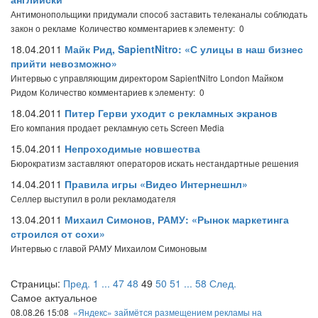
Антимонопольщики придумали способ заставить телеканалы соблюдать
закон о рекламе
Количество комментариев к элементу: 0
18.04.2011
Майк Рид, SapientNitro: «С улицы в наш бизнес
прийти невозможно»
Интервью с управляющим директором SapientNitro London Майком
Ридом
Количество комментариев к элементу: 0
18.04.2011
Питер Герви уходит с рекламных экранов
Его компания продает рекламную сеть Screen Media
15.04.2011
Непроходимые новшества
Бюрократизм заставляют операторов искать нестандартные решения
14.04.2011
Правила игры «Видео Интернешнл»
Селлер выступил в роли рекламодателя
13.04.2011
Михаил Симонов, РАМУ: «Рынок маркетинга
строился от сохи»
Интервью с главой РАМУ Михаилом Симоновым
Страницы:
Пред.
1
...
47
48
49
50
51
...
58
След.
Самое актуальное
08.08.26 15:08
«Яндекс» займётся размещением рекламы на