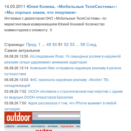
14.03.2011
Юлия Конева, «Мобильные ТелеСистемы»:
«Мы хорошо знаем, что покупаем»
Интервью с директором ОАО «Мобильные ТелеСистемы» по
маркетинговым коммуникациям Юлией Коневой
Количество
комментариев к элементу: 0
Страницы:
Пред.
1
...
49
50
51
52
53
...
58
След.
Самое актуальное
06.08.26 13:55
Исследование Russ: 10-секундные ролики в наружной
рекламе лучше удерживают внимание аудитории
06.08.26 13:14
Компания Nike отправила наружную рекламу в речное
путешествие
06.08.26 13:03
ФАС признала наружную рекламу «Фонбет ТВ»
ненадлежащей
03.08.26 7:02
VIOOH объявила о стратегическом партнёрстве с одним
из ведущих DOOH-операторов Бразилии
03.08.26 7:00
Apple рассказала о том, что iPhone выживет в любой
ситуации