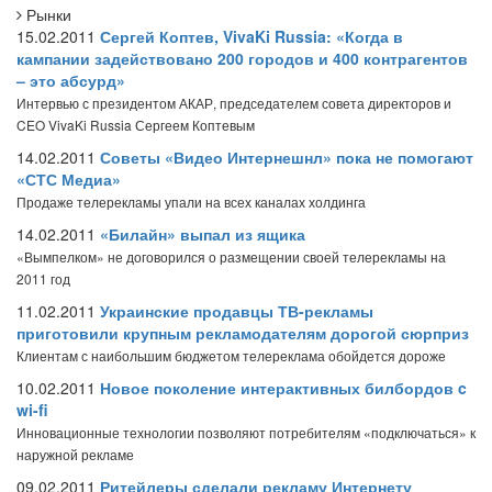
Рынки
15.02.2011
Сергей Коптев, VivaKi Russia: «Когда в
кампании задействовано 200 городов и 400 контрагентов
– это абсурд»
Интервью с президентом АКАР, председателем совета директоров и
CEO VivaKi Russia Сергеем Коптевым
14.02.2011
Советы «Видео Интернешнл» пока не помогают
«СТС Медиа»
Продаже телерекламы упали на всех каналах холдинга
14.02.2011
«Билайн» выпал из ящика
«Вымпелком» не договорился о размещении своей телерекламы на
2011 год
11.02.2011
Украинские продавцы ТВ-рекламы
приготовили крупным рекламодателям дорогой сюрприз
Клиентам с наибольшим бюджетом телереклама обойдется дороже
10.02.2011
Новое поколение интерактивных билбордов c
wi-fi
Инновационные технологии позволяют потребителям «подключаться» к
наружной рекламе
09.02.2011
Ритейлеры сделали рекламу Интернету