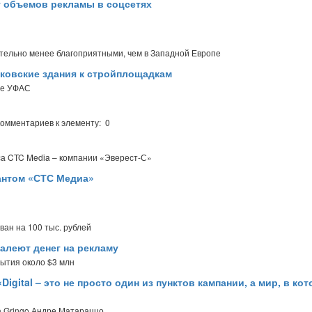
т объемов рекламы в соцсетях
ительно менее благоприятными, чем в Западной Европе
ковские здания к стройплощадкам
ое УФАС
комментариев к элементу: 0
са CTC Media – компании «Эверест-С»
антом «СТС Медиа»
ан на 100 тыс. рублей
алеют денег на рекламу
рытия около $3 млн
Digital – это не просто один из пунктов кампании, а мир, в ко
а Gringo Андре Матараццо