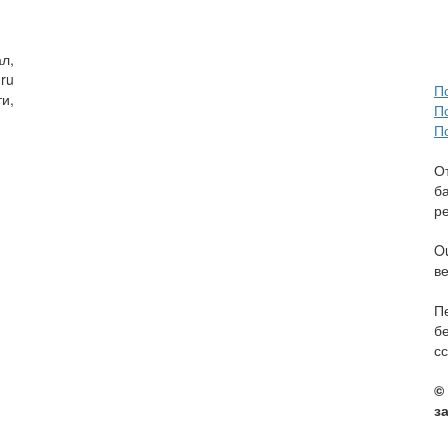
л,
ru
П
и,
П
П
О
б
р
O
в
П
б
сс
©
з