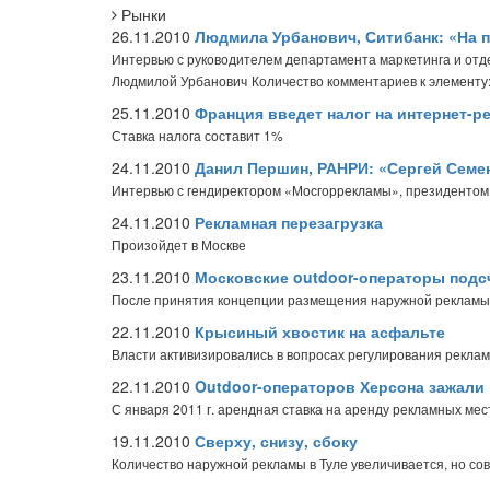
Рынки
26.11.2010
Людмила Урбанович, Ситибанк: «На 
Интервью с руководителем департамента маркетинга и отд
Людмилой Урбанович
Количество комментариев к элементу
25.11.2010
Франция введет налог на интернет-р
Ставка налога составит 1%
24.11.2010
Данил Першин, РАНРИ: «Сергей Сем
Интервью с гендиректором «Мосгоррекламы», президенто
24.11.2010
Рекламная перезагрузка
Произойдет в Москве
23.11.2010
Московские outdoor-операторы подс
После принятия концепции размещения наружной рекламы
22.11.2010
Крысиный хвостик на асфальте
Власти активизировались в вопросах регулирования рекла
22.11.2010
Outdoor-операторов Херсона зажали 
С января 2011 г. арендная ставка на аренду рекламных ме
19.11.2010
Сверху, снизу, сбоку
Количество наружной рекламы в Туле увеличивается, но со