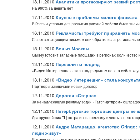
18.11.2010
Аналитики прогнозируют резкий рос
На 990% за девять лет
17.11.2010
Крупные проблемы малого формата
В России условия для развития уличной мебели были знач
16.11.2010
Рекламисты требуют приравнять мос
С соответствующим письмом они обратились в региональн
15.11.2010
Вон из Москвы
Gallery готовит запасные площадки в регионах
Количество 
13.11.2010
Перешли на подряд
«Видео Интернешнл» стала подрядчиком нового сейлз-хау
13.11.2010
«Видео Интернешнл» стала консульт
Партнеры заключили новый договор
12.11.2010
Дорогая «Стерва»
За ненадлежащую рекламу водки «Татспиртпром» оштрафов
12.11.2010
Петербургские торговые центры не ж
Два крупнейших ТЦ потратят на рекламу в честь своего отк
12.11.2010
Андре Матараццо, агентство Gringo: «
люди живут»
Интервью с основателем известного бразильского агентств