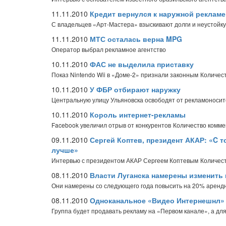
11.11.2010
Кредит вернулся к наружной рекламе
С владельцев «Арт-Мастера» взыскивают долги и неустойку
11.11.2010
МТС осталась верна MPG
Оператор выбрал рекламное агентство
10.11.2010
ФАС не выделила приставку
Показ Nintendo Wii в «Доме-2» признали законным
Количест
10.11.2010
У ФБР отбирают наружку
Центральную улицу Ульяновска освободят от рекламоноси
10.11.2010
Король интернет-рекламы
Facebook увеличил отрыв от конкурентов
Количество комме
09.11.2010
Сергей Коптев, президент АКАР: «C 
лучше»
Интервью с президентом АКАР Сергеем Коптевым
Количест
08.11.2010
Власти Луганска намерены изменить 
Они намерены со следующего года повысить на 20% арендн
08.11.2010
Одноканальное «Видео Интернешнл»
Группа будет продавать рекламу на «Первом канале», а дл