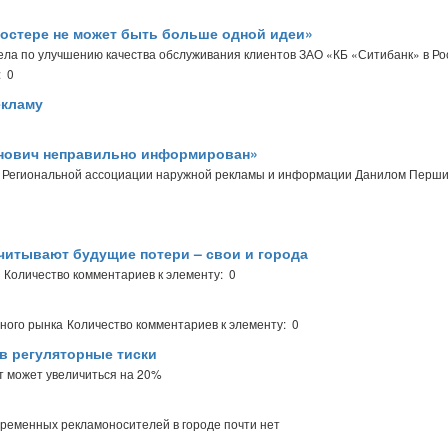
постере не может быть больше одной идеи»
ела по улучшению качества обслуживания клиентов ЗАО «КБ «Ситибанк» в Ро
: 0
екламу
енович неправильно информирован»
м Региональной ассоциации наружной рекламы и информации Данилом Перш
читывают будущие потери – свои и города
Количество комментариев к элементу: 0
много рынка
Количество комментариев к элементу: 0
в регуляторные тиски
ст может увеличиться на 20%
временных рекламоносителей в городе почти нет