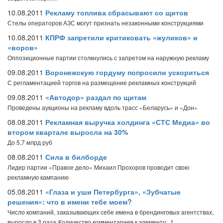
10.08.2011
Рекламу топлива сбрасывают со щитов
Стелы операторов АЗС могут признать незаконными конструкциями
10.08.2011
КПРФ запретили критиковать «жуликов» и
«воров»
Оппозиционные партии столкнулись с запретом на наружную рекламу
09.08.2011
Воронежскую гордуму попросили ускориться
С регламентацией торгов на размещение рекламных конструкций
09.08.2011
«Автодор» раздал по щитам
Проведены аукционы на рекламу вдоль трасс «Беларусь» и «Дон»
08.08.2011
Рекламная выручка холдинга «СТС Медиа» во
втором квартале выросла на 30%
До 5,7 млрд руб
08.08.2011
Сила в билборде
Лидер партии «Правое дело» Михаил Прохоров проводит свою
рекламную кампанию
05.08.2011
«Глаза и уши Петербурга», «Зубчатые
решения»: что в имени тебе моем?
Число компаний, заказывающих себе имена в брендинговых агентствах,
выросло в 3 раза
Количество комментариев к элементу: 1