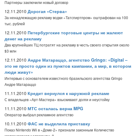
Партнеры заключили новый договор
12.11.2010
Дорогая «Стерва»
За ненадлежащую рекламу водки «Татспиртпром» оштрафован на 100
тыс. рублей
12.11.2010
Петербургские торговые центры не жалеют
денег на рекламу
Два крупнейших ТЦ потратят на рекламу в честь своего открытия около
$3 млн
12.11.2010
Андре Матараццо, агентство Gringo: «Digital –
это не просто один из пунктов кампании, а мир, в котором
люди живут»
Интервью с основателем известного бразильского агентства Gringo
Андре Матараццо
11.11.2010
Кредит вернулся к наружной рекламе
С владельцев «Арт-Мастера» взыскивают долги и неустойку
11.11.2010
МТС осталась верна MPG
Оператор выбрал рекламное агентство
10.11.2010
ФАС не выделила приставку
Показ Nintendo Wii в «Доме-2» признали законным
Количество
комментариев к элементу: 0