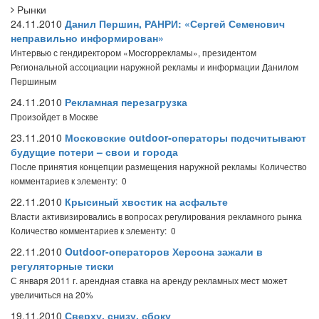
Рынки
24.11.2010
Данил Першин, РАНРИ: «Сергей Семенович
неправильно информирован»
Интервью с гендиректором «Мосгоррекламы», президентом
Региональной ассоциации наружной рекламы и информации Данилом
Першиным
24.11.2010
Рекламная перезагрузка
Произойдет в Москве
23.11.2010
Московские outdoor-операторы подсчитывают
будущие потери – свои и города
После принятия концепции размещения наружной рекламы
Количество
комментариев к элементу: 0
22.11.2010
Крысиный хвостик на асфальте
Власти активизировались в вопросах регулирования рекламного рынка
Количество комментариев к элементу: 0
22.11.2010
Outdoor-операторов Херсона зажали в
регуляторные тиски
С января 2011 г. арендная ставка на аренду рекламных мест может
увеличиться на 20%
19.11.2010
Сверху, снизу, сбоку