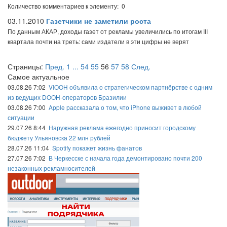
Количество комментариев к элементу: 0
03.11.2010
Газетчики не заметили роста
По данным АКАР, доходы газет от рекламы увеличились по итогам III
квартала почти на треть: сами издатели в эти цифры не верят
Страницы:
Пред.
1
...
54
55
56
57
58
След.
Самое актуальное
03.08.26 7:02
VIOOH объявила о стратегическом партнёрстве с одним
из ведущих DOOH-операторов Бразилии
03.08.26 7:00
Apple рассказала о том, что iPhone выживет в любой
ситуации
29.07.26 8:44
Наружная реклама ежегодно приносит городскому
бюджету Ульяновска 22 млн рублей
28.07.26 11:04
Spotify покажет жизнь фанатов
27.07.26 7:02
В Черкесске с начала года демонтировано почти 200
незаконных рекламносителей