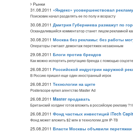
Рынки
31.08.2011
«Яндекс» усовершенствовал реклам
Поисковик начал разделять ее по полу и возрасту
30.08.2011
Дмитрия Губерниева размажут по го
Оскандалившийся комментатор станет лицом рекламной к
30.08.2011
Москва без рекламы: без работы мог
Операторы считают демонтаж перетяжек незаконным
29.08.2011
Блоги против брендов
Как можно испортить репутацию бренда с помощью соцсет
26.08.2011
Российской индустрии наружной рек
В Россию пришел еще один иностранный игрок
26.08.2011
Технологии на щите
Posterscope купил агентство Master Ad
26.08.2011
Master продавать
Британский холдинг готов вложить в российскую рекламу ?1
26.08.2011
Фонд частных инвестиций iTech Capi
Фонд может вложить $2 млн в технологии для IP-ТВ
25.08.2011
Власти Москвы объявили перетяжки 