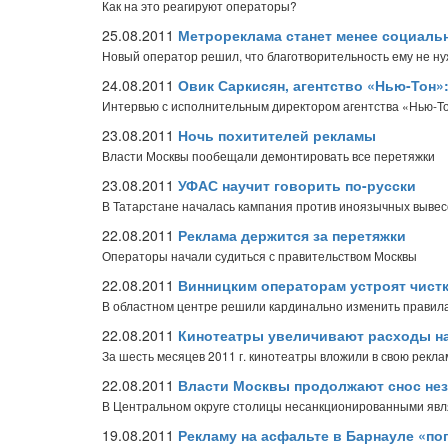
Как на это реагируют операторы?
25.08.2011
Метрореклама станет менее социаль
Новый оператор решил, что благотворительность ему не н
24.08.2011
Овик Саркисян, агентство «Нью-Тон»
Интервью с исполнительным директором агентства «Нью-Т
23.08.2011
Ночь похитителей рекламы
Власти Москвы пообещали демонтировать все перетяжки
23.08.2011
УФАС научит говорить по-русски
В Татарстане началась кампания против иноязычных вывес
22.08.2011
Реклама держится за перетяжки
Операторы начали судиться с правительством Москвы
22.08.2011
Винницким операторам устроят чист
В областном центре решили кардинально изменить правил
22.08.2011
Кинотеатры увеличивают расходы н
За шесть месяцев 2011 г. кинотеатры вложили в свою рекла
22.08.2011
Власти Москвы продолжают снос не
В Центральном округе столицы несанкционированными явл
19.08.2011
Рекламу на асфальте в Барнауле «по