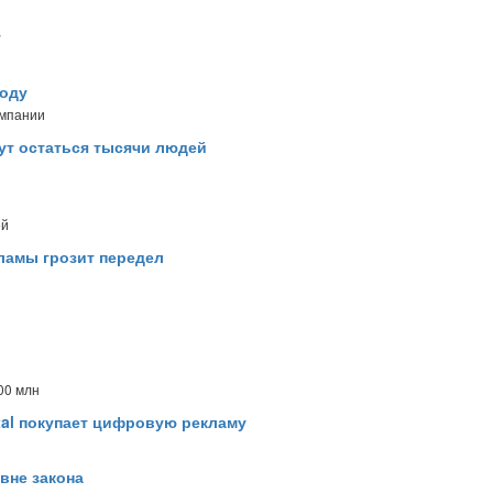
у
роду
ампании
ут остаться тысячи людей
ей
ламы грозит передел
00 млн
tal покупает цифровую рекламу
вне закона