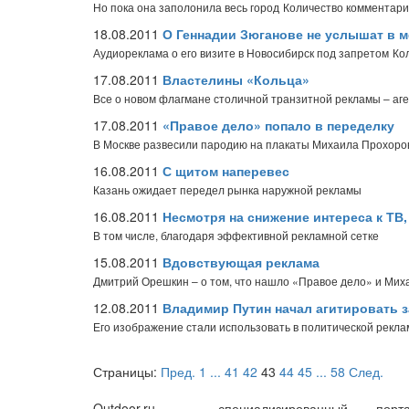
Но пока она заполонила весь город
Количество комментарие
18.08.2011
О Геннадии Зюганове не услышат в 
Аудиореклама о его визите в Новосибирск под запретом
Ко
17.08.2011
Властелины «Кольца»
Все о новом флагмане столичной транзитной рекламы – аг
17.08.2011
«Правое дело» попало в переделку
В Москве развесили пародию на плакаты Михаила Прохоро
16.08.2011
С щитом наперевес
Казань ожидает передел рынка наружной рекламы
16.08.2011
Несмотря на снижение интереса к ТВ
В том числе, благодаря эффективной рекламной сетке
15.08.2011
Вдовствующая реклама
Дмитрий Орешкин – о том, что нашло «Правое дело» и Мих
12.08.2011
Владимир Путин начал агитировать 
Его изображение стали использовать в политической реклам
Страницы:
Пред.
1
...
41
42
43
44
45
...
58
След.
Outdoor.ru – специализированный порта