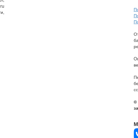
ru
П
и,
П
П
О
б
р
O
в
П
б
сс
©
з
М