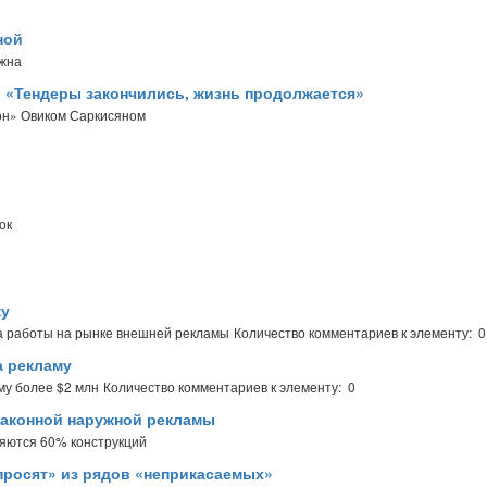
ной
ужна
: «Тендеры закончились, жизнь продолжается»
он» Овиком Саркисяном
ок
ку
а работы на рынке внешней рекламы
Количество комментариев к элементу: 0
а рекламу
му более $2 млн
Количество комментариев к элементу: 0
законной наружной рекламы
яются 60% конструкций
просят» из рядов «неприкасаемых»