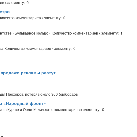
в к элементу: 0
метро
личество комментариев к элементу: 0
ентстве «Бульварное кольцо»
Количество комментариев к элементу: 1
ва
Количество комментариев к элементу: 0
, продажи рекламы растут
аил Прохоров, потеряв около 300 билбордов
за «Народный фронт»
е в Курске и Орле
Количество комментариев к элементу: 0
л,