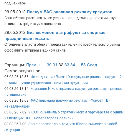
под баннеры
29.05.2012
Пленум ВАС расписал рекламу кредитов
Банк обязан раскрывать все условия, определяющие фактическую
стоимость кредита для заемщика
29.05.2012
Бизнесменов оштрафуют за спорные
праздничные плакаты
Столичные власти обяжут представителей потребительского рынка
оформлять витрины в едином стиле
Страницы:
Пред.
1
...
30
31
32
33
34
...
58
След.
Самое актуальное
06.08.26 13:55
Исследование Russ: 10-секундные ролики в наружной
рекламе лучше удерживают внимание аудитории
06.08.26 13:14
Компания Nike отправила наружную рекламу в речное
путешествие
06.08.26 13:03
ФАС признала наружную рекламу «Фонбет ТВ»
ненадлежащей
03.08.26 7:02
VIOOH объявила о стратегическом партнёрстве с одним
из ведущих DOOH-операторов Бразилии
03.08.26 7:00
Apple рассказала о том, что iPhone выживет в любой
ситуации