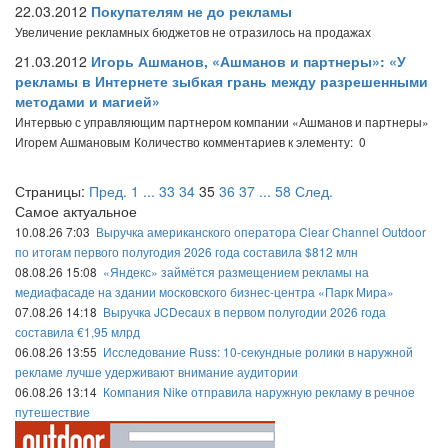
22.03.2012
Покупателям не до рекламы
Увеличение рекламных бюджетов не отразилось на продажах
21.03.2012
Игорь Ашманов, «Ашманов и партнеры»: «У
рекламы в Интернете зыбкая грань между разрешенными
методами и магией»
Интервью с управляющим партнером компании «Ашманов и партнеры»
Игорем Ашмановым
Количество комментариев к элементу: 0
Страницы:
Пред.
1
...
33
34
35
36
37
...
58
След.
Самое актуальное
10.08.26 7:03
Выручка американского оператора Clear Channel Outdoor
по итогам первого полугодия 2026 года составила $812 млн
08.08.26 15:08
«Яндекс» займётся размещением рекламы на
медиафасаде на здании московского бизнес-центра «Парк Мира»
07.08.26 14:18
Выручка JCDecaux в первом полугодии 2026 года
составила €1,95 млрд
06.08.26 13:55
Исследование Russ: 10-секундные ролики в наружной
рекламе лучше удерживают внимание аудитории
06.08.26 13:14
Компания Nike отправила наружную рекламу в речное
путешествие