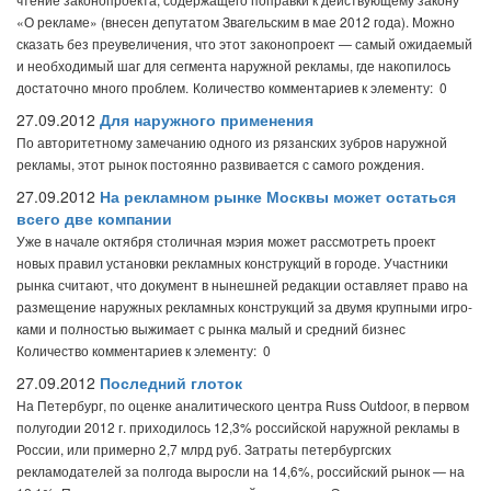
«О рекламе» (внесен депутатом Звагельским в мае 2012 года). Можно
сказать без преувеличения, что этот законопроект — самый ожидаемый
и необходимый шаг для сегмента наружной рекламы, где накопилось
достаточно много проблем.
Количество комментариев к элементу: 0
27.09.2012
Для наружного применения
По авторитетному замечанию одного из рязанских зубров наружной
рекламы, этот рынок постоянно развивается с самого рождения.
27.09.2012
На рекламном рынке Москвы может остаться
всего две компании
Уже в начале октября столичная мэрия может рассмотреть проект
новых правил установки рекламных конст­рукций в городе. Участники
рынка считают, что документ в нынешней редакции оставляет право на
размещение наружных рекламных конст­рукций за двумя крупными игро­
ками и полностью выжимает с рынка малый и средний бизнес
Количество комментариев к элементу: 0
27.09.2012
Последний глоток
На Петербург, по оценке аналитического центра Russ Outdoor, в первом
полугодии 2012 г. приходилось 12,3% российской наружной рекламы в
России, или примерно 2,7 млрд руб. Затраты петербургских
рекламодателей за полгода выросли на 14,6%, российский рынок — на