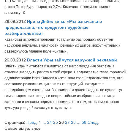
12,1%. По данным исследовательской компании «Эспар-аналитик»,
рынок Петербурга вырос на 2,7%.
Количество комментариев к
элементу: 0
26.09.2012
Ирина Дябилкина: «Мы изначально
предполагали, что предстоят судебные
разбирательства»
Казанский исполком проводит тотальную распродажу объектов
наружной рекламы, в частности, рекламных щитов, вокруг которых и
развернулось главное поле «битвы».
26.09.2012
Власти Уфы займутся наружной рекламой
Власти Уфы пытаются избавиться от нагромождения рекламы в
столице, наладить работу в этой сфере. Неоднократно глава городской
администрации Ирек Ялалов высказывал свое недовольство тем, что
состояние рекламных щитов и их конструкций находится в
неподобающем состоянии. За примером далеко ходить не нужно, тут
вам и выцветшие стенды и непристойные изображения на них, а
заголовки и слоганы нередко напоминают о том, что элементарная
культура у людей зачастую отсутствует.
Страницы:
Пред.
1
...
24
25
26
27
28
...
58
След.
Самое актуальное