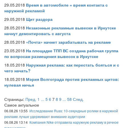
29.05.2018
Время в автомобиле = время контакта с
наружной рекламой
29.05.2018
Щит раздора
28.05.2018
Незаконные рекламные вывески в Иркутске
начнут демонтировать с августа
28.05.2018
«Почта» начнет зарабатывать на рекламе
23.05.2018
На площадке ТПП ВС создана рабочая группа
по вопросам размещения вывесок в Иркутске
18.05.2018
Наружная реклама: как перестать бояться и с
чего начать?
18.05.2018
Мэрия Волгограда против рекламных щитов:
нулевая ничья
Страницы:
Пред.
1
...
5
6
7
8
9
...
58
След.
Самое актуальное
06.08.26 13:55
Исследование Russ: 10-секундные ролики в наружной
рекламе лучше удерживают внимание аудитории
06.08.26 13:14
Компания Nike отправила наружную рекламу в речное
путешествие