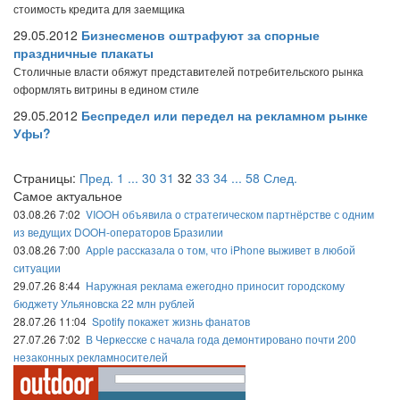
стоимость кредита для заемщика
29.05.2012
Бизнесменов оштрафуют за спорные
праздничные плакаты
Столичные власти обяжут представителей потребительского рынка
оформлять витрины в едином стиле
29.05.2012
Беспредел или передел на рекламном рынке
Уфы?
Страницы:
Пред.
1
...
30
31
32
33
34
...
58
След.
Самое актуальное
03.08.26 7:02
VIOOH объявила о стратегическом партнёрстве с одним
из ведущих DOOH-операторов Бразилии
03.08.26 7:00
Apple рассказала о том, что iPhone выживет в любой
ситуации
29.07.26 8:44
Наружная реклама ежегодно приносит городскому
бюджету Ульяновска 22 млн рублей
28.07.26 11:04
Spotify покажет жизнь фанатов
27.07.26 7:02
В Черкесске с начала года демонтировано почти 200
незаконных рекламносителей