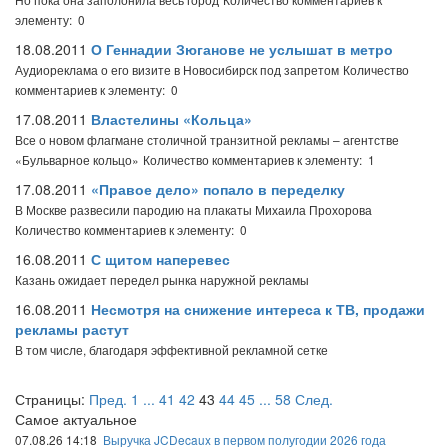
элементу: 0
18.08.2011
О Геннадии Зюганове не услышат в метро
Аудиореклама о его визите в Новосибирск под запретом
Количество
комментариев к элементу: 0
17.08.2011
Властелины «Кольца»
Все о новом флагмане столичной транзитной рекламы – агентстве
«Бульварное кольцо»
Количество комментариев к элементу: 1
17.08.2011
«Правое дело» попало в переделку
В Москве развесили пародию на плакаты Михаила Прохорова
Количество комментариев к элементу: 0
16.08.2011
С щитом наперевес
Казань ожидает передел рынка наружной рекламы
16.08.2011
Несмотря на снижение интереса к ТВ, продажи
рекламы растут
В том числе, благодаря эффективной рекламной сетке
Страницы:
Пред.
1
...
41
42
43
44
45
...
58
След.
Самое актуальное
07.08.26 14:18
Выручка JCDecaux в первом полугодии 2026 года