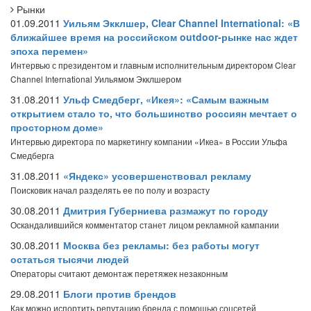
Рынки
01.09.2011
Уильям Экклшер, Clear Channel International: «В
ближайшее время на российском outdoor-рынке нас ждет
эпоха перемен»
Интервью с президентом и главным исполнительным директором Clear
Channel International Уильямом Экклшером
31.08.2011
Ульф Смедберг, «Икея»: «Самым важным
открытием стало то, что большинство россиян мечтает о
просторном доме»
Интервью директора по маркетингу компании «Икеа» в России Ульфа
Смедберга
31.08.2011
«Яндекс» усовершенствовал рекламу
Поисковик начал разделять ее по полу и возрасту
30.08.2011
Дмитрия Губерниева размажут по городу
Оскандалившийся комментатор станет лицом рекламной кампании
30.08.2011
Москва без рекламы: без работы могут
остаться тысячи людей
Операторы считают демонтаж перетяжек незаконным
29.08.2011
Блоги против брендов
Как можно испортить репутацию бренда с помощью соцсетей