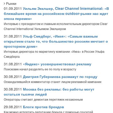
Рынки
01.09.2011
Уильям Экклшер, Clear Channel International: «В
ближайшее время на российском outdoor-рынке нас ждет
эпоха перемен»
Интервью с президентом и главным исполнительным директором Clear
Channel International Уильямом Экклшером
31.08.2011
Ульф Смедберг, «Икея»: «Самым важным
открытием стало то, что большинство россиян мечтает о
просторном доме»
Интервью директора по маркетингу компании «Икеа» в России Ульфа
Смедберга
31.08.2011
«Яндекс» усовершенствовал рекламу
Поисковик начал разделять ее по полу и возрасту
30.08.2011
Дмитрия Губерниева размажут по городу
Оскандалившийся комментатор станет лицом рекламной кампании
30.08.2011
Москва без рекламы: без работы могут
остаться тысячи людей
Операторы считают демонтаж перетяжек незаконным
29.08.2011
Блоги против брендов
Как можно испортить репутацию бренда с помощью соцсетей