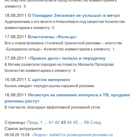
элементу: 0
18.08.2011
О Геннадии Зюганове не услышат в метро
Аудиореклама о его визите в Новосибирск под запретом
Количество
комментариев к элементу: 0
17.08.2011
Властелины «Кольца»
Все о новом флагмане столичной транзитной рекламы – агентстве
«Бульварное кольцо»
Количество комментариев к элементу: 1
17.08.2011
«Правое дело» попало в переделку
В Москве развесили пародию на плакаты Михаила Прохорова
Количество комментариев к элементу: 0
16.08.2011
С щитом наперевес
Казань ожидает передел рынка наружной рекламы
16.08.2011
Несмотря на снижение интереса к ТВ, продажи
рекламы растут
В том числе, благодаря эффективной рекламной сетке
Страницы:
Пред.
1
...
41
42
43
44
45
...
58
След.
Самое актуальное
08.08.26 15:08
«Яндекс» займётся размещением рекламы на