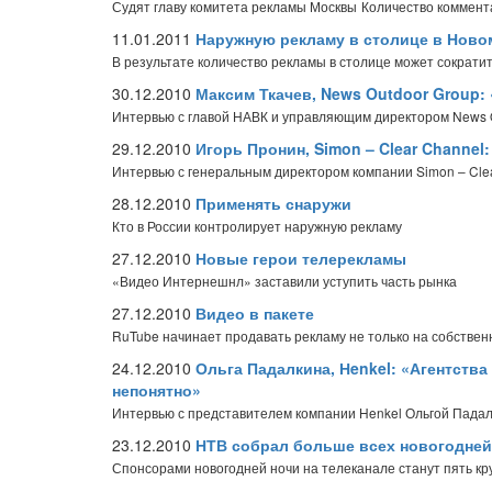
Судят главу комитета рекламы Москвы
Количество коммент
11.01.2011
Наружную рекламу в столице в Новом
В результате количество рекламы в столице может сократи
30.12.2010
Максим Ткачев, News Outdoor Group:
Интервью с главой НАВК и управляющим директором News 
29.12.2010
Игорь Пронин, Simon – Clear Channe
Интервью с генеральным директором компании Simon – Cle
28.12.2010
Применять снаружи
Кто в России контролирует наружную рекламу
27.12.2010
Новые герои телерекламы
«Видео Интернешнл» заставили уступить часть рынка
27.12.2010
Видео в пакете
RuTube начинает продавать рекламу не только на собственн
24.12.2010
Ольга Падалкина, Нenkel: «Агентства
непонятно»
Интервью с представителем компании Henkel Ольгой Пада
23.12.2010
НТВ собрал больше всех новогодне
Спонсорами новогодней ночи на телеканале станут пять к