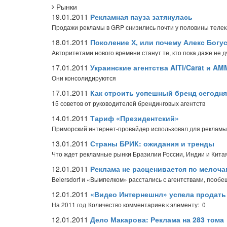
Рынки
19.01.2011
Рекламная пауза затянулась
Продажи рекламы в GRP снизились почти у половины теле
18.01.2011
Поколение Х, или почему Алекс Богу
Авторитетами нового времени станут те, кто пока даже не 
17.01.2011
Украинские агентства AITI/Carat и A
Они консолидируются
17.01.2011
Как строить успешный бренд сегодня
15 советов от руководителей брендинговых агентств
14.01.2011
Тариф «Президентский»
Приморский интернет-провайдер использовал для рекламы
13.01.2011
Страны БРИК: ожидания и тренды
Что ждет рекламные рынки Бразилии России, Индии и Кит
12.01.2011
Реклама не расценивается по мелоча
Beiersdorf и «Вымпелком» расстались с агентствами, пооб
12.01.2011
«Видео Интернешнл» успела продать
На 2011 год
Количество комментариев к элементу: 0
12.01.2011
Дело Макарова: Реклама на 283 тома