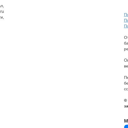
л,
ru
П
и,
П
П
О
б
р
O
в
П
б
сс
©
з
М