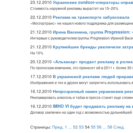
23.12.2010
Украинские outdoor-операторы опра
Стоимость наружной рекламы вырастет на 15–20%
22.12.2010
Реклама на транспорте забуксовала
«Мосгортранс» не нашел нового подрядчика для размещен
21.12.2010
Ирина Васенина, группа Progression
Интервью с руководителем группы Progression Ириной Вас
21.12.2010
Крупнейшие бренды увеличили затра
На 10%
20.12.2010
«Алькасар» продаст рекламу в ролик
По прогнозам компании, это принесет ей в 2011 г. более 30
17.12.2010
В украинской рекламе людей прирав
Изображения и тех и других могут запретить использовать 
16.12.2010
Непрозрачный намек украинским рек
Рекламировать алкоголь и табак в прессе станет еще сложн
16.12.2010
IMHO VI будет продавать рекламу на
Договор заключен на один год с возможностью дальнейшей
Страницы:
Пред.
1
...
52
53
54
55
56
...
58
След.