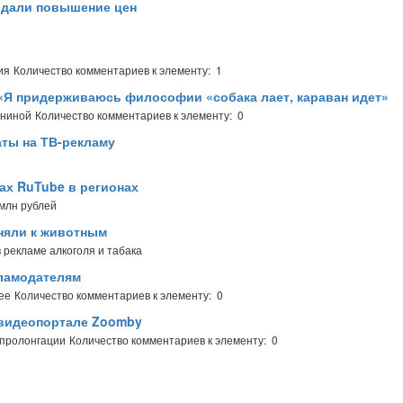
вдали повышение цен
ия
Количество комментариев к элементу: 1
: «Я придерживаюсь философии «собака лает, караван идет»
ениной
Количество комментариев к элементу: 0
ты на ТВ-рекламу
ах RuTube в регионах
 млн рублей
няли к животным
в рекламе алкоголя и табака
ламодателям
ее
Количество комментариев к элементу: 0
 видеопортале Zoomby
 пролонгации
Количество комментариев к элементу: 0