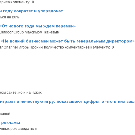
ариев к элементу: 0
 году сократят и упорядочат
ться на 20%
 «От нового года мы ждем перемен»
Outdoor Group Максимом Ткачевым
l: «Не всякий бизнесмен может быть генеральным директором»
ar Channel Игорь Пронин
Количество комментариев к элементу: 0
ом сайте, но и на чужих
 играют в нечестную игру: показывают цифры, а что в них заш
лкиной
й рекламы
рупных рекламодателя