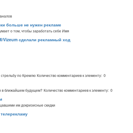
каналов
ски больше не нужен рекламе
думает о том, чтобы заработать себе Имя
MM/Vizeum сделали рекламный ход
 стрельбу по Кремлю
Количество комментариев к элементу: 0
ая в ближайшем будущем?
Количество комментариев к элементу: 0
м
ещавшими им докризисные скидки
 телерекламу