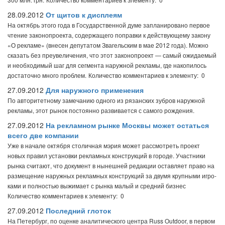
28.09.2012
От щитов к дисплеям
На октябрь этого года в Государственной думе запланировано первое
чтение законопроекта, содержащего поправки к действующему закону
«О рекламе» (внесен депутатом Звагельским в мае 2012 года). Можно
сказать без преувеличения, что этот законопроект — самый ожидаемый
и необходимый шаг для сегмента наружной рекламы, где накопилось
достаточно много проблем.
Количество комментариев к элементу: 0
27.09.2012
Для наружного применения
По авторитетному замечанию одного из рязанских зубров наружной
рекламы, этот рынок постоянно развивается с самого рождения.
27.09.2012
На рекламном рынке Москвы может остаться
всего две компании
Уже в начале октября столичная мэрия может рассмотреть проект
новых правил установки рекламных конст­рукций в городе. Участники
рынка считают, что документ в нынешней редакции оставляет право на
размещение наружных рекламных конст­рукций за двумя крупными игро­
ками и полностью выжимает с рынка малый и средний бизнес
Количество комментариев к элементу: 0
27.09.2012
Последний глоток
На Петербург, по оценке аналитического центра Russ Outdoor, в первом