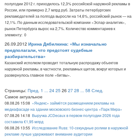
полугодии 2012 г. приходилось 12,3% российской наружной рекламы в
России, или примерно 2,7 млрд руб. Затраты петербургских
рекламодателей за полгода выросли на 14,6%, российский рынок — на
12,1%. По данным исследовательской компании «Эспар-аналитик»,
рынок Петербурга вырос на 2,7%.
Количество комментариев к
элементу: 0
26.09.2012
Ирина Дябилкина: «Мы изначально
предполагали, что предстоят судебные
разбирательства»
Казанский исполком проводит тотальную распродажу объектов
наружной рекламы, в частности, рекламных щитов, вокруг которых и
развернулось главное поле «битвы».
Страницы:
Пред.
1
...
24
25
26
27
28
...
58
След.
Самое актуальное
08.08.26 15:08
«Яндекс» займётся размещением рекламы на
медиафасаде на здании московского бизнес-центра «Парк Мира»
07.08.26 14:18
Выручка JCDecaux в первом полугодии 2026 года
составила €1,95 млрд
06.08.26 13:55
Исследование Russ: 10-секундные ролики в наружной
рекламе лучше удерживают внимание аудитории