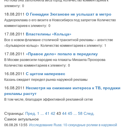
элементу: 0
18.08.2011
О Геннадии Зюганове не услышат в метро
Аудиореклама о его визите в Новосибирск под запретом
Количество
комментариев к элементу: 0
17.08.2011
Властелины «Кольца»
Все о новом флагмане столичной транзитной рекламы – агентстве
«Бульварное кольцо»
Количество комментариев к элементу: 1
17.08.2011
«Правое дело» попало в переделку
В Москве развесили пародию на плакаты Михаила Прохорова
Количество комментариев к элементу: 0
16.08.2011
С щитом наперевес
Казань ожидает передел рынка наружной рекламы
16.08.2011
Несмотря на снижение интереса к ТВ, продажи
рекламы растут
В том числе, благодаря эффективной рекламной сетке
Страницы:
Пред.
1
...
41
42
43
44
45
...
58
След.
Самое актуальное
06.08.26 13:55
Исследование Russ: 10-секундные ролики в наружной