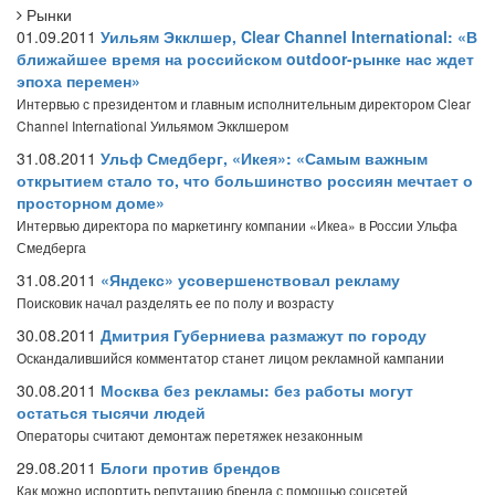
Рынки
01.09.2011
Уильям Экклшер, Clear Channel International: «В
ближайшее время на российском outdoor-рынке нас ждет
эпоха перемен»
Интервью с президентом и главным исполнительным директором Clear
Channel International Уильямом Экклшером
31.08.2011
Ульф Смедберг, «Икея»: «Самым важным
открытием стало то, что большинство россиян мечтает о
просторном доме»
Интервью директора по маркетингу компании «Икеа» в России Ульфа
Смедберга
31.08.2011
«Яндекс» усовершенствовал рекламу
Поисковик начал разделять ее по полу и возрасту
30.08.2011
Дмитрия Губерниева размажут по городу
Оскандалившийся комментатор станет лицом рекламной кампании
30.08.2011
Москва без рекламы: без работы могут
остаться тысячи людей
Операторы считают демонтаж перетяжек незаконным
29.08.2011
Блоги против брендов
Как можно испортить репутацию бренда с помощью соцсетей