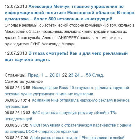
12.07.2013
Александр Менчук, главное управления по
информационной политике Московской области: В плане
демонтажа – более 500 незаконных конструкций
О пользе рекламы, об эстетической стороне коммерции, о том, сколько в
Московской области незаконных рекламных конструкций и какова их
дальнейшая судьба, Алексею АНДРЕЕВУ рассказал заместитель
руководителя ГУИП Александр Менчук.
12.07.2013
В глаза смотреть! Как и для чего рекламный
щит научили видеть
Страницы:
Пред.
1
...
20
21
22
23
24
...
58
След.
Самое актуальное
06.08.26 13:55
Исследование Russ: 10-секундные ролики в наружной
рекламе лучше удерживают внимание аудитории
06.08.26 13:14
Компания Nike отправила наружную рекламу в речное
путешествие
06.08.26 13:03
ФАС признала наружную рекламу «Фонбет ТВ»
ненадлежащей
03.08.26 7:02
VIOOH объявила о стратегическом партнёрстве с одним
из ведущих DOOH-операторов Бразилии
03.08.26 7:00
Apple рассказала о том, что iPhone выживет в любой